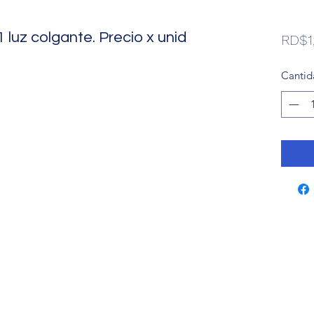
luz colgante. Precio x unid
RD$1
Cantid