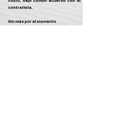
costo, bajo común acuerdo con el
contratista.
Sin más por el momento
Constructora Kamisoph S.R.L
La dirección
Información para los proyectos
Remodelación ó Construcción
PASO 1: Catalogo y Levantamiento
de la propiedad o terreno:
- Se realiza en levantamiento del área.
Dentro de Santo Domingo es GRATIS.
- Fuera de Santo Domingo tienen un
costo por traslado dependiendo la