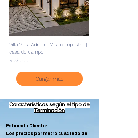
Villa Vista Adrián - Villa campestre |
casa de campo
Precio
RD$0.00
Cargar más
Características según el tipo de
Terminación
Estimado Cliente:
Los precios por metro cuadrado de