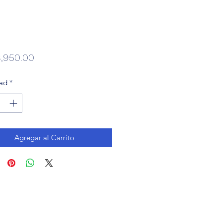
Precio
,950.00
ad
*
Agregar al Carrito