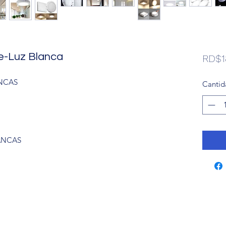
ie-Luz Blanca
RD$1
ANCAS
Cantid
ANCAS