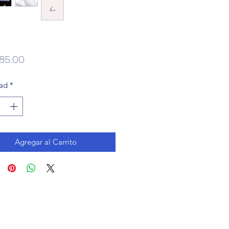
Precio
85.00
ad
*
Agregar al Carrito